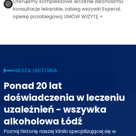
Oferujemy kompleksowe leczenie alkoholizmu:
konsultacje lekarskie, zabieg wszywki Esperal,
opiekę pozabiegową
UMÓW WIZYTĘ +
NASZA HISTORIA
Ponad 20 lat
doświadczenia w leczeniu
uzależnień - wszywka
alkoholowa Łódź
Poznaj historię naszej kliniki specjalizującej się w